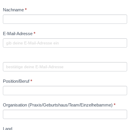
Registration
Form
Nachname
*
E-Mail-Adresse
*
Position/Beruf
*
Organisation (Praxis/Geburtshaus/Team/Einzelhebamme)
*
Land